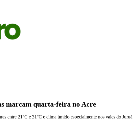
S
AGRICULTURA
PECUÁRIA
ECONOMIA
OPINIÃO
das marcam quarta-feira no Acre
ras entre 21°C e 31°C e clima úmido especialmente nos vales do Juruá