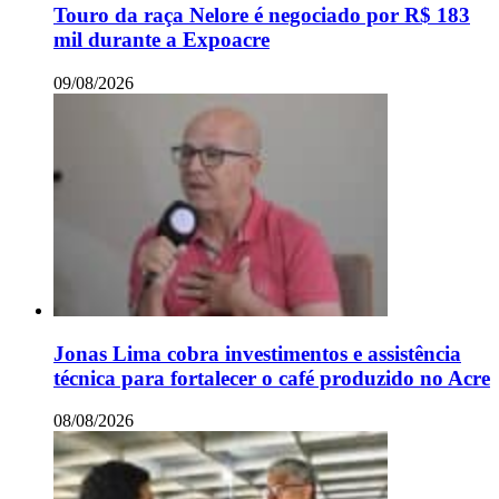
Touro da raça Nelore é negociado por R$ 183
mil durante a Expoacre
09/08/2026
Jonas Lima cobra investimentos e assistência
técnica para fortalecer o café produzido no Acre
08/08/2026