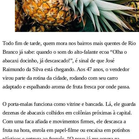
Todo fim de tarde, quem mora nos bairros mais quentes de Rio
Branco já sabe: quando o som do alto-falante ecoa “Olha o
abacaxi docinho, já descascado!”, é sinal de que José
Raimundo da Silva está chegando. Aos 47 anos, o vendedor
virou parte da rotina da cidade, rodando com seu carro
adaptado e espalhando aroma de fruta fresca por onde passa.
O porta-malas funciona como vitrine e bancada. Lá, ele guarda
dezenas de abacaxis colhidos em colônias próximas à capital.
Com uma faca afiada e movimentos firmes, ele descasca a
fruta na hora, enrola em papel-filme ou encaixa em potinhos
plásticos e entrega ao freguês. “O povo já me espera na