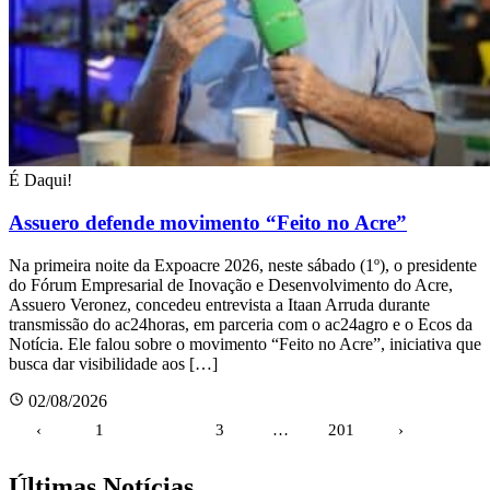
É Daqui!
Assuero defende movimento “Feito no Acre”
Na primeira noite da Expoacre 2026, neste sábado (1º), o presidente
do Fórum Empresarial de Inovação e Desenvolvimento do Acre,
Assuero Veronez, concedeu entrevista a Itaan Arruda durante
transmissão do ac24horas, em parceria com o ac24agro e o Ecos da
Notícia. Ele falou sobre o movimento “Feito no Acre”, iniciativa que
busca dar visibilidade aos […]
02/08/2026
Paginação
‹
1
2
3
…
201
›
de
posts
Últimas Notícias