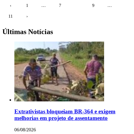
Paginação
‹
1
…
7
8
9
…
de
11
›
posts
Últimas Notícias
Extrativistas bloqueiam BR-364 e exigem
melhorias em projeto de assentamento
06/08/2026