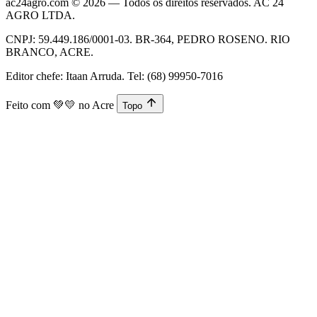
ac24agro.com © 2026 — Todos os direitos reservados. AC 24
AGRO LTDA.
CNPJ: 59.449.186/0001-03. BR-364, PEDRO ROSENO. RIO
BRANCO, ACRE.
Editor chefe: Itaan Arruda. Tel: (68) 99950-7016
Feito com
💚💛
no Acre
Topo