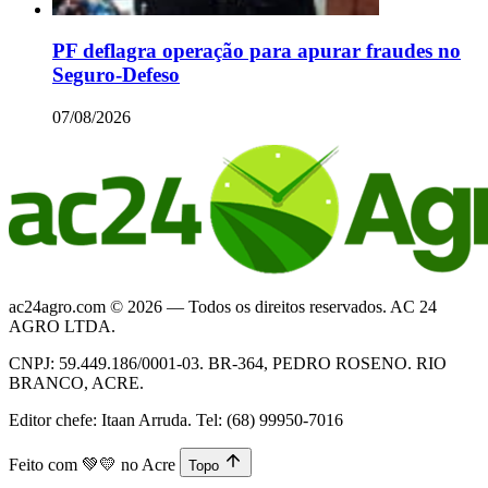
PF deflagra operação para apurar fraudes no
Seguro-Defeso
07/08/2026
ac24agro.com © 2026 — Todos os direitos reservados. AC 24
AGRO LTDA.
CNPJ: 59.449.186/0001-03. BR-364, PEDRO ROSENO. RIO
BRANCO, ACRE.
Editor chefe: Itaan Arruda. Tel: (68) 99950-7016
Feito com
💚💛
no Acre
Topo